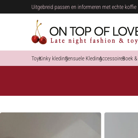
Uitgebreid passen en informeren met echte koffie 
Toys
Kinky kleding
Sensuele Kleding
Accessoires
Boek &