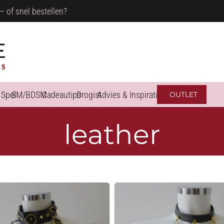
– of snel bestellen?
 Spel
SM/BDSM
Cadeautips
Drogist
Advies & Inspiratie
OUTLET
leather