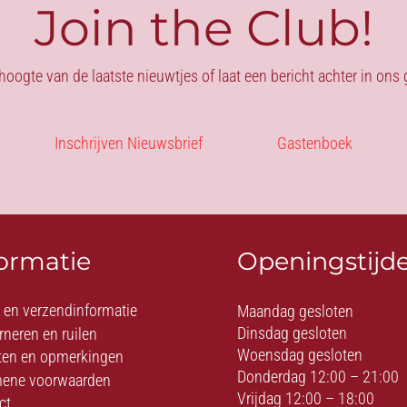
Join the Club!
 hoogte van de laatste nieuwtjes of laat een bericht achter in on
Inschrijven Nieuwsbrief
Gastenboek
formatie
Openingstijd
- en verzendinformatie
Maandag gesloten
Dinsdag gesloten
rneren en ruilen
Woensdag gesloten
ten en opmerkingen
Donderdag 12:00 – 21:00
ene voorwaarden
Vrijdag 12:00 – 18:00
ct