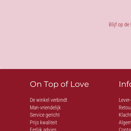
Blijf op de
On Top of Love
In
De winkel verbindt
Lever
Man-vriendelijk
Retou
Service gericht
Klach
Prijs kwaliteit
Algem
Eerlijk advies
Conta