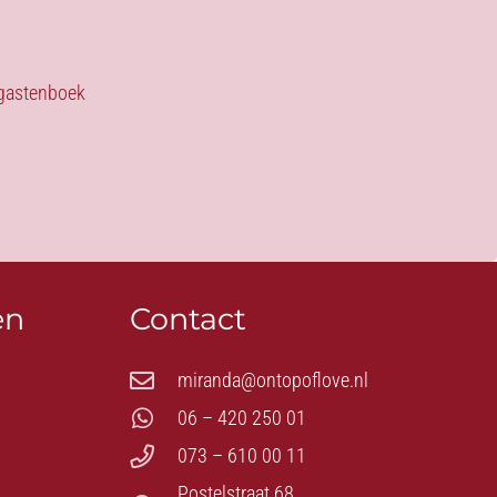
s gastenboek
en
Contact
miranda@ontopoflove.nl
06 – 420 250 01
073 – 610 00 11
Postelstraat 68