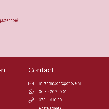
s gastenboek
en
Contact
miranda@ontopoflove.nl
06 – 420 250 01
073 – 610 00 11
Postelstraat 68