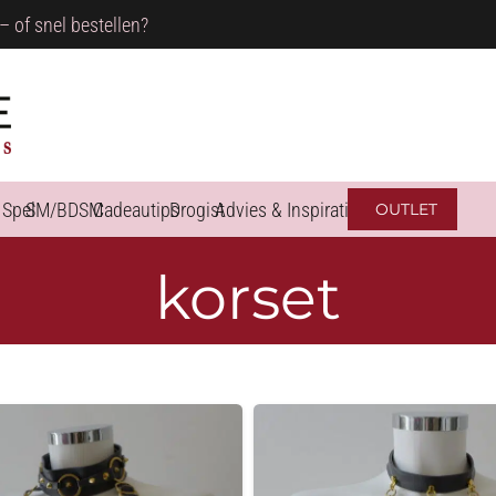
– of snel bestellen?
 Spel
SM/BDSM
Cadeautips
Drogist
Advies & Inspiratie
OUTLET
korset