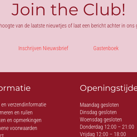
Join the Club!
 hoogte van de laatste nieuwtjes of laat een bericht achter in on
Inschrijven Nieuwsbrief
Gastenboek
formatie
Openingstijd
- en verzendinformatie
Maandag gesloten
Dinsdag gesloten
rneren en ruilen
Woensdag gesloten
ten en opmerkingen
Donderdag 12:00 – 21:00
ene voorwaarden
Vrijdag 12:00 – 18:00
ct