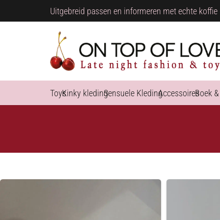
Uitgebreid passen en informeren met echte koffie 
Toys
Kinky kleding
Sensuele Kleding
Accessoires
Boek &