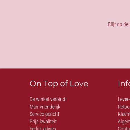
Blijf op de
On Top of Love
In
De winkel verbindt
Lever
Man-vriendelijk
Retou
Service gericht
Klach
Prijs kwaliteit
Algem
Eerlijk advies
Conta