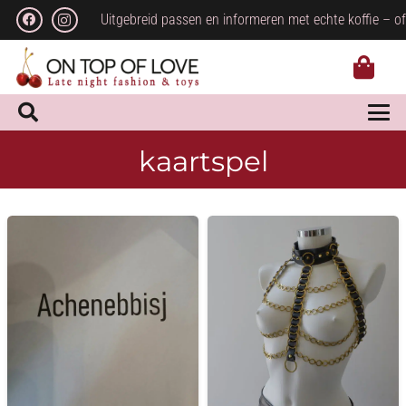
Uitgebreid passen en informeren met echte koffie – of
kaartspel