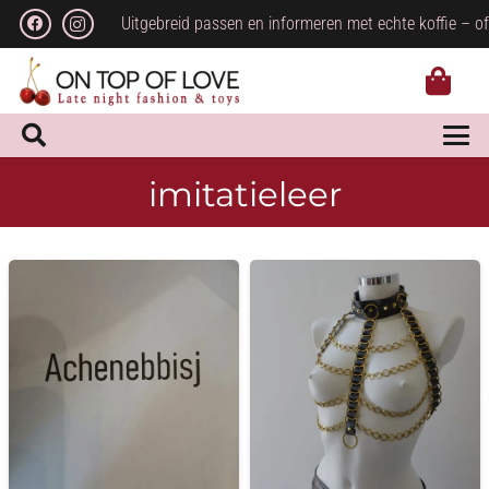
Uitgebreid passen en informeren met echte koffie – of
imitatieleer