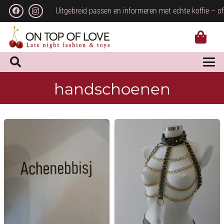
Uitgebreid passen en informeren met echte koffie – of
handschoenen