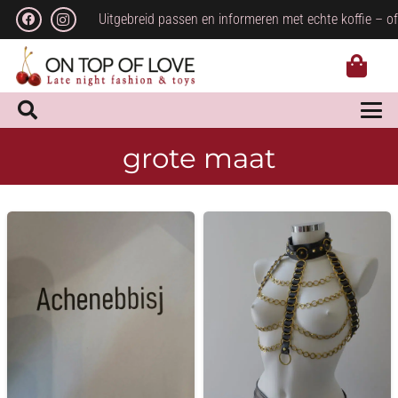
Uitgebreid passen en informeren met echte koffie – of
grote maat