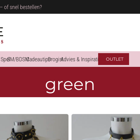
– of snel bestellen?
 Spel
SM/BDSM
Cadeautips
Drogist
Advies & Inspiratie
OUTLET
green