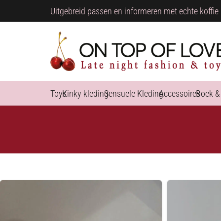
Uitgebreid passen en informeren met echte koffie 
Toys
Kinky kleding
Sensuele Kleding
Accessoires
Boek &