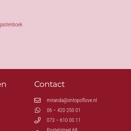
s gastenboek
en
Contact
miranda@ontopoflove.nl
06 – 420 250 01
073 – 610 00 11
Postelstraat 68