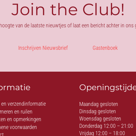
Join the Club!
 hoogte van de laatste nieuwtjes of laat een bericht achter in on
Inschrijven Nieuwsbrief
Gastenboek
formatie
Openingstijd
- en verzendinformatie
Maandag gesloten
Dinsdag gesloten
rneren en ruilen
Woensdag gesloten
ten en opmerkingen
Donderdag 12:00 – 21:00
ene voorwaarden
Vrijdag 12:00 – 18:00
ct