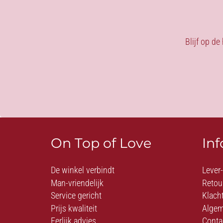
Blijf op de
On Top of Love
In
De winkel verbindt
Lever
Man-vriendelijk
Retou
Service gericht
Klach
Prijs kwaliteit
Algem
Eerlijk advies
Conta