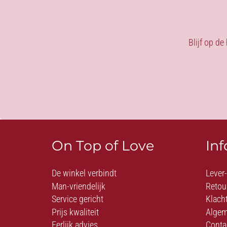
Blijf op de
On Top of Love
In
De winkel verbindt
Lever
Man-vriendelijk
Retou
Service gericht
Klach
Prijs kwaliteit
Algem
Eerlijk advies
Conta