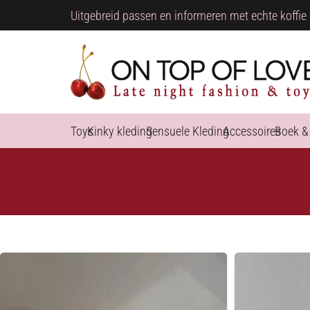
Uitgebreid passen en informeren met echte koffie 
Toys
Kinky kleding
Sensuele Kleding
Accessoires
Boek &