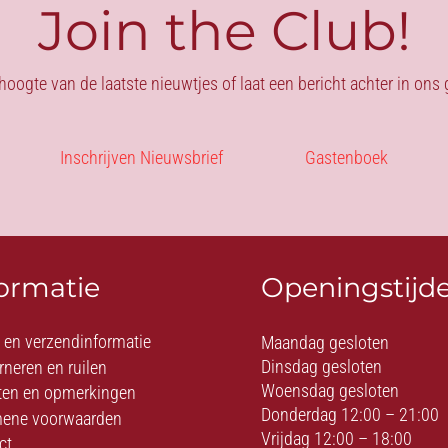
Join the Club!
 hoogte van de laatste nieuwtjes of laat een bericht achter in on
Inschrijven Nieuwsbrief
Gastenboek
formatie
Openingstijd
- en verzendinformatie
Maandag gesloten
Dinsdag gesloten
rneren en ruilen
Woensdag gesloten
ten en opmerkingen
Donderdag 12:00 – 21:00
ene voorwaarden
Vrijdag 12:00 – 18:00
ct