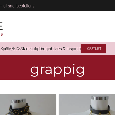
– of snel bestellen?
 Spel
SM/BDSM
Cadeautips
Drogist
Advies & Inspiratie
OUTLET
grappig