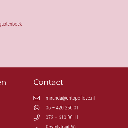
s gastenboek
en
Contact
miranda@ontopoflove.nl
06 – 420 250 01
073 – 610 00 11
Postelstraat 68