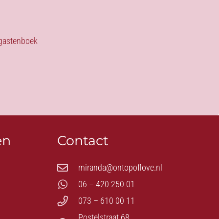
s gastenboek
en
Contact
miranda@ontopoflove.nl
06 – 420 250 01
073 – 610 00 11
Postelstraat 68