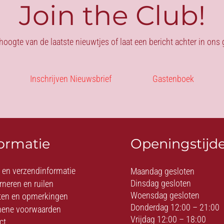
Join the Club!
 hoogte van de laatste nieuwtjes of laat een bericht achter in on
Inschrijven Nieuwsbrief
Gastenboek
formatie
Openingstijd
- en verzendinformatie
Maandag gesloten
Dinsdag gesloten
rneren en ruilen
Woensdag gesloten
ten en opmerkingen
Donderdag 12:00 – 21:00
ene voorwaarden
Vrijdag 12:00 – 18:00
ct