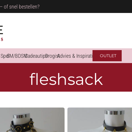
– of snel bestellen?
 Spel
SM/BDSM
Cadeautips
Drogist
Advies & Inspiratie
OUTLET
fleshsack