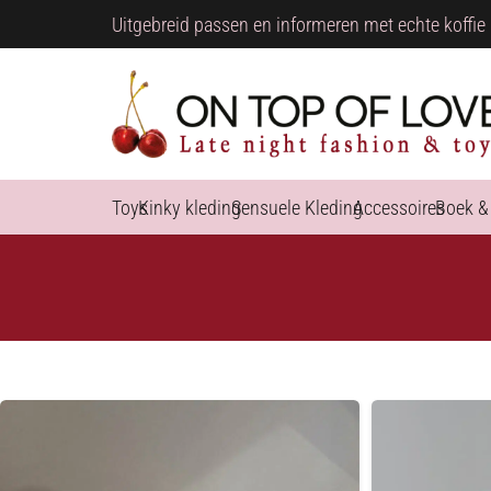
Uitgebreid passen en informeren met echte koffie 
Toys
Kinky kleding
Sensuele Kleding
Accessoires
Boek &