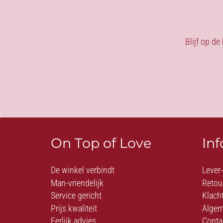
Blijf op de
On Top of Love
In
De winkel verbindt
Lever
Man-vriendelijk
Retou
Service gericht
Klach
Prijs kwaliteit
Algem
Eerlijk advies
Conta