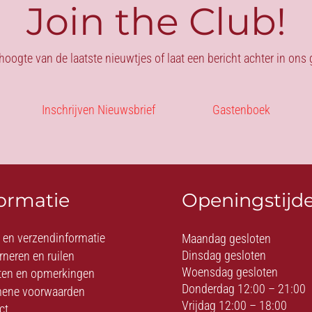
Join the Club!
 hoogte van de laatste nieuwtjes of laat een bericht achter in on
Inschrijven Nieuwsbrief
Gastenboek
formatie
Openingstijd
- en verzendinformatie
Maandag gesloten
Dinsdag gesloten
rneren en ruilen
Woensdag gesloten
ten en opmerkingen
Donderdag 12:00 – 21:00
ene voorwaarden
Vrijdag 12:00 – 18:00
ct