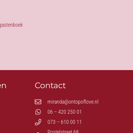
s gastenboek
en
Contact
miranda@ontopoflove.nl
06 – 420 250 01
073 – 610 00 11
Postelstraat 68