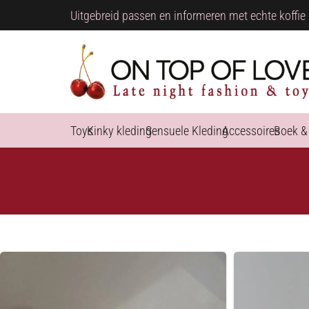
Uitgebreid passen en informeren met echte koffie 
Toys
Kinky kleding
Sensuele Kleding
Accessoires
Boek &