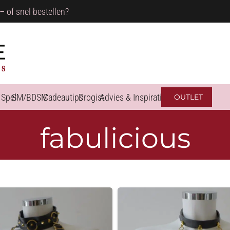
– of snel bestellen?
 Spel
SM/BDSM
Cadeautips
Drogist
Advies & Inspiratie
OUTLET
fabulicious