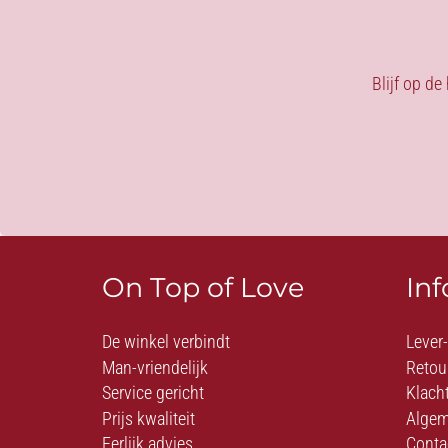
Blijf op de
On Top of Love
In
De winkel verbindt
Lever
Man-vriendelijk
Retou
Service gericht
Klach
Prijs kwaliteit
Algem
Eerlijk advies
Conta