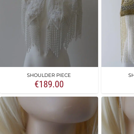
SHOULDER PIECE
S
€
189.00