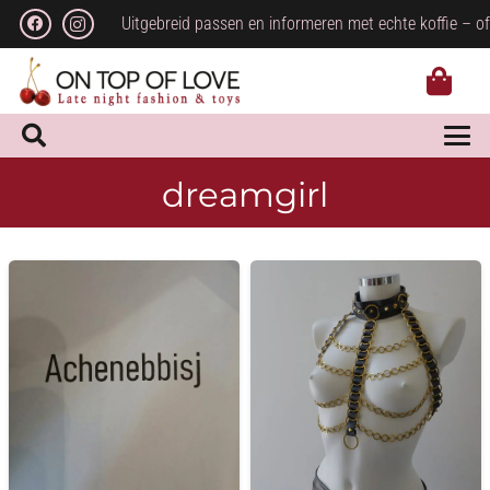
Uitgebreid passen en informeren met echte koffie – of
dreamgirl