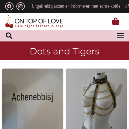
Uitgebreid passen en informeren met echte koffie – of
Dots and Tigers