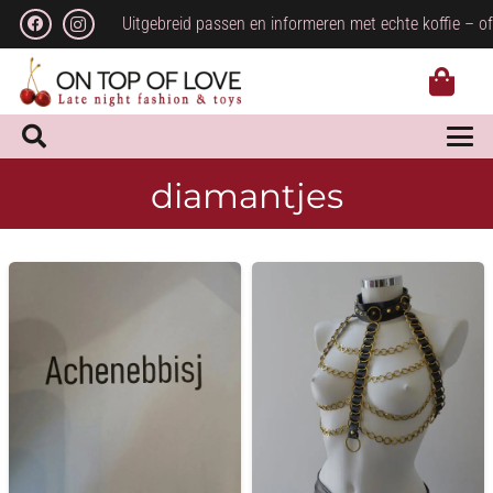
Uitgebreid passen en informeren met echte koffie – of
diamantjes