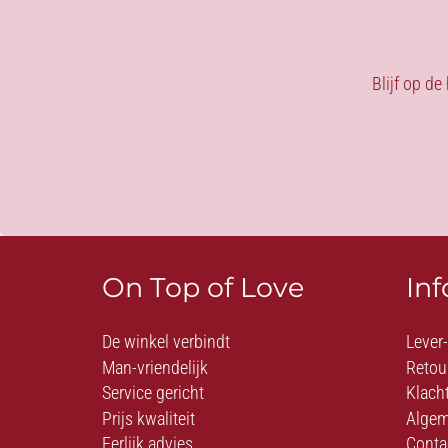
Blijf op de
On Top of Love
In
De winkel verbindt
Lever
Man-vriendelijk
Retou
Service gericht
Klach
Prijs kwaliteit
Algem
Eerlijk advies
Conta