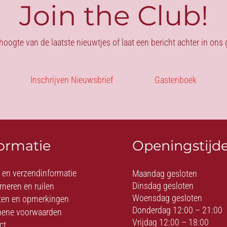
Join the Club!
 hoogte van de laatste nieuwtjes of laat een bericht achter in on
Inschrijven Nieuwsbrief
Gastenboek
formatie
Openingstijd
- en verzendinformatie
Maandag gesloten
Dinsdag gesloten
rneren en ruilen
Woensdag gesloten
ten en opmerkingen
Donderdag 12:00 – 21:00
ene voorwaarden
Vrijdag 12:00 – 18:00
ct