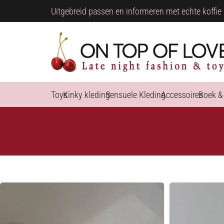
Uitgebreid passen en informeren met echte koffie 
Toys
Kinky kleding
Sensuele Kleding
Accessoires
Boek &