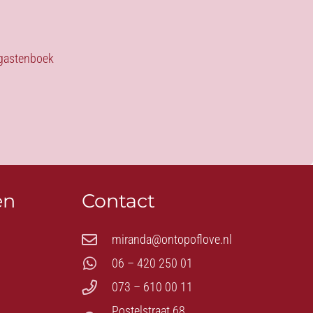
s gastenboek
en
Contact
miranda@ontopoflove.nl
06 – 420 250 01
073 – 610 00 11
Postelstraat 68