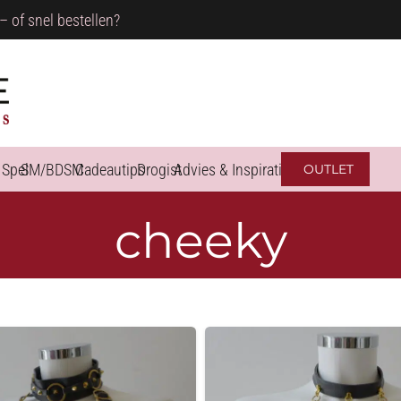
– of snel bestellen?
 Spel
SM/BDSM
Cadeautips
Drogist
Advies & Inspiratie
OUTLET
cheeky