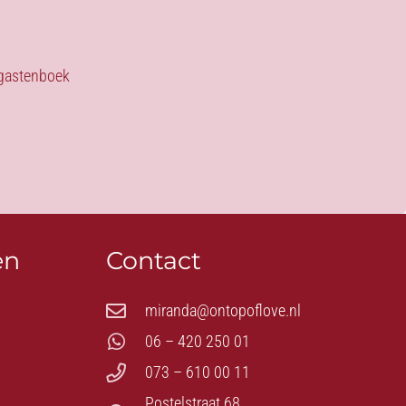
s gastenboek
en
Contact
miranda@ontopoflove.nl
06 – 420 250 01
073 – 610 00 11
Postelstraat 68