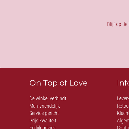
Blijf op de
On Top of Love
In
De winkel verbindt
Lever
Man-vriendelijk
Retou
Service gericht
Klach
Prijs kwaliteit
Algem
Eerlijk advies
Conta