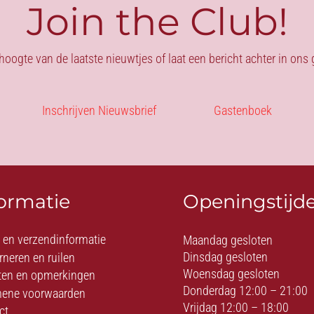
Join the Club!
 hoogte van de laatste nieuwtjes of laat een bericht achter in on
Inschrijven Nieuwsbrief
Gastenboek
formatie
Openingstijd
- en verzendinformatie
Maandag gesloten
Dinsdag gesloten
rneren en ruilen
Woensdag gesloten
ten en opmerkingen
Donderdag 12:00 – 21:00
ene voorwaarden
Vrijdag 12:00 – 18:00
ct