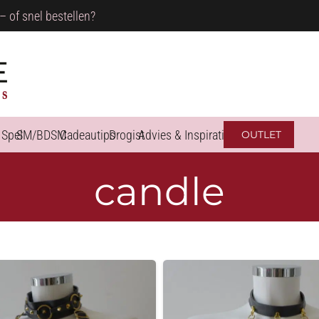
– of snel bestellen?
 Spel
SM/BDSM
Cadeautips
Drogist
Advies & Inspiratie
OUTLET
candle