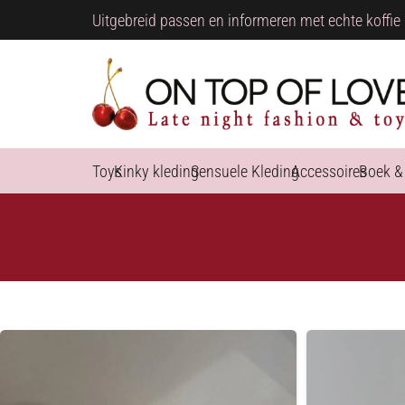
Uitgebreid passen en informeren met echte koffie 
Toys
Kinky kleding
Sensuele Kleding
Accessoires
Boek &