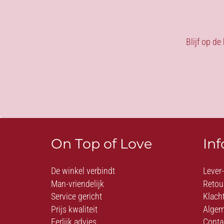
Blijf op de
On Top of Love
In
De winkel verbindt
Lever
Man-vriendelijk
Retou
Service gericht
Klach
Prijs kwaliteit
Algem
Eerlijk advies
Conta