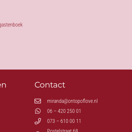
s gastenboek
en
Contact
miranda@ontopoflove.nl
06 – 420 250 01
073 – 610 00 11
Postelstraat 68