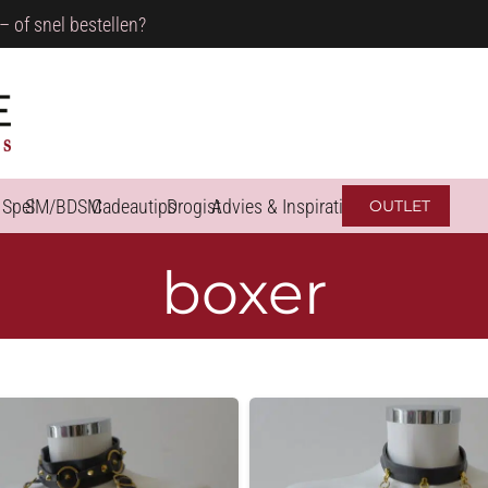
– of snel bestellen?
 Spel
SM/BDSM
Cadeautips
Drogist
Advies & Inspiratie
OUTLET
boxer