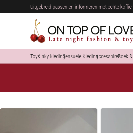
Uitgebreid passen en informeren met echte koffie 
Toys
Kinky kleding
Sensuele Kleding
Accessoires
Boek &