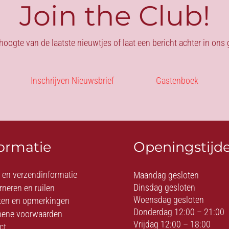
Join the Club!
 hoogte van de laatste nieuwtjes of laat een bericht achter in on
Inschrijven Nieuwsbrief
Gastenboek
formatie
Openingstijd
- en verzendinformatie
Maandag gesloten
Dinsdag gesloten
rneren en ruilen
Woensdag gesloten
ten en opmerkingen
Donderdag 12:00 – 21:00
ene voorwaarden
Vrijdag 12:00 – 18:00
ct