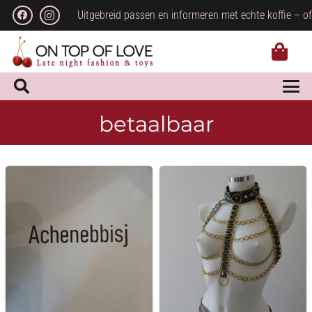
Uitgebreid passen en informeren met echte koffie – of
betaalbaar