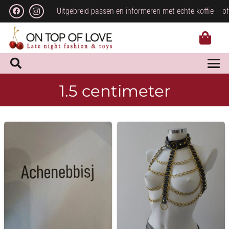
Uitgebreid passen en informeren met echte koffie – of
1.5 centimeter