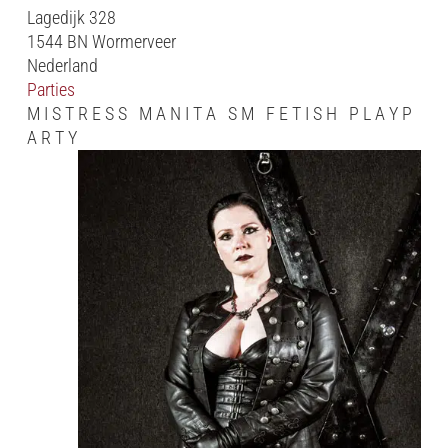
Lagedijk 328
1544 BN Wormerveer
Nederland
Parties
M I S T R E S S M A N I T A S M F E T I S H P L A Y P
A R T Y