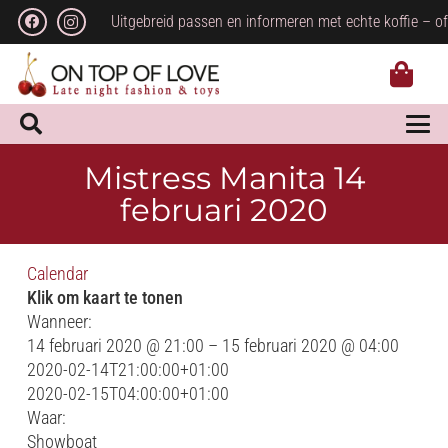
Uitgebreid passen en informeren met echte koffie – of
Mistress Manita 14
februari 2020
Calendar
Klik om kaart te tonen
Wanneer:
14 februari 2020 @ 21:00 – 15 februari 2020 @ 04:00
2020-02-14T21:00:00+01:00
2020-02-15T04:00:00+01:00
Waar:
Showboat