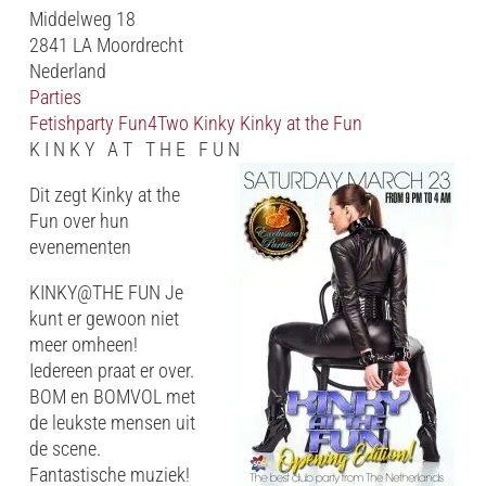
Middelweg 18
2841 LA Moordrecht
Nederland
Parties
Fetishparty
Fun4Two
Kinky
Kinky at the Fun
K I N K Y A T T H E F U N
Dit zegt Kinky at the
Fun over hun
evenementen
KINKY@THE FUN Je
kunt er gewoon niet
meer omheen!
Iedereen praat er over.
BOM en BOMVOL met
de leukste mensen uit
de scene.
Fantastische muziek!