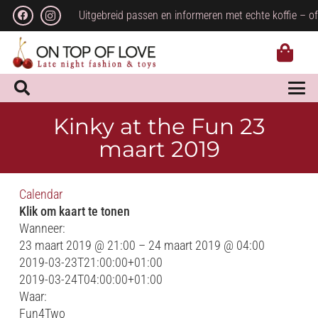
Uitgebreid passen en informeren met echte koffie – of
Kinky at the Fun 23
maart 2019
Calendar
Klik om kaart te tonen
Wanneer:
23 maart 2019 @ 21:00 – 24 maart 2019 @ 04:00
2019-03-23T21:00:00+01:00
2019-03-24T04:00:00+01:00
Waar:
Fun4Two