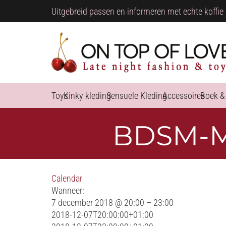
Uitgebreid passen en informeren met echte koffie 
Toys
Kinky kleding
Sensuele Kleding
Accessoires
Boek &
BDSM-Me
Calendar
Wanneer:
7 december 2018 @ 20:00 – 23:00
2018-12-07T20:00:00+01:00