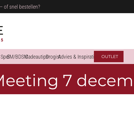
– of snel bestellen?
 Spel
SM/BDSM
Cadeautips
Drogist
Advies & Inspiratie
OUTLET
eting 7 decem