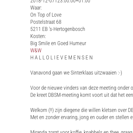
2018-12-07T23:00:00+01:00
Waar:
On Top of Love
Postelstraat 68
5211 EB 's-Hertogenbosch
Kosten:
Big Smile en Goed Humeur
W&W
H A L L O L I E V E M E N S E N
Vanavond gaan we Sinterklaas uitzwaaien :-)
Voor de nieuwe vinders van deze meeting onder 
De kreet DBSM-meeting komt voort uit dat het een
Welkom (!!) zijn diegene die willen kletsen over 
Met en zonder ervaring, jong en ouder en stellen 
Miranda zorgt voor koffie, knabbels en thee, graa