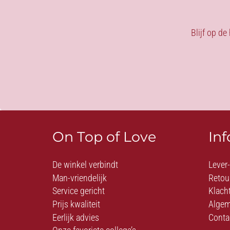
Blijf op de
On Top of Love
In
De winkel verbindt
Lever
Man-vriendelijk
Retou
Service gericht
Klach
Prijs kwaliteit
Algem
Eerlijk advies
Conta