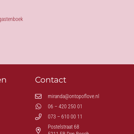
s gastenboek
en
Contact
miranda@ontopoflove.nl
06 – 420 250 01
073 – 610 00 11
Postelstraat 68
5211 EB Den Bosch