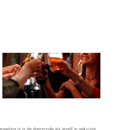
eeting is is de dresscode als jezelf in gekuiste