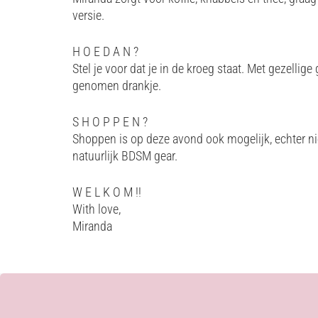
versie.
H O E D A N ?
Stel je voor dat je in de kroeg staat. Met gezelli
genomen drankje.
S H O P P E N ?
Shoppen is op deze avond ook mogelijk, echter nie
natuurlijk BDSM gear.
W E L K O M !!
With love,
Miranda