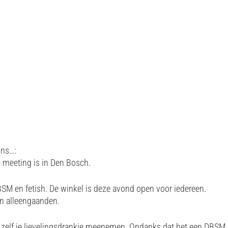
ons…:
 meeting is in Den Bosch.
DBSM en fetish. De winkel is deze avond open voor iedereen.
en alleengaanden.
g zelf je lievelingsdrankje meenemen. Ondanks dat het een DBSM m