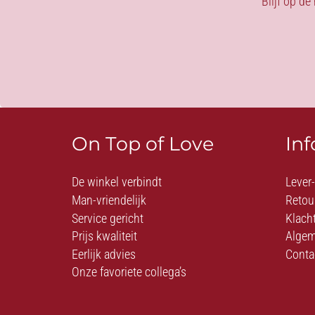
Blijf op de
On Top of Love
In
De winkel verbindt
Lever
Man-vriendelijk
Retou
Service gericht
Klach
Prijs kwaliteit
Algem
Eerlijk advies
Conta
Onze favoriete collega’s