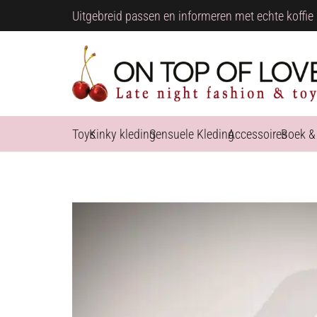
Uitgebreid passen en informeren met echte koffie 
Toys
Kinky kleding
Sensuele Kleding
Accessoires
Boek &