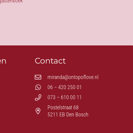
s gastenboek
en
Contact
miranda@ontopoflove.nl
06 – 420 250 01
073 – 610 00 11
Postelstraat 68
5211 EB Den Bosch