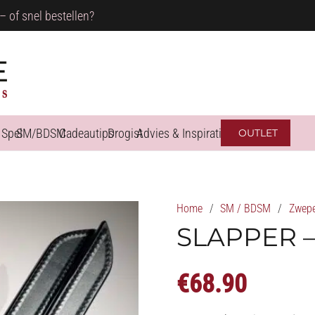
– of snel bestellen?
 Spel
SM/BDSM
Cadeautips
Drogist
Advies & Inspiratie
OUTLET
Home
/
SM / BDSM
/
Zwep
SLAPPER 
€
68.90