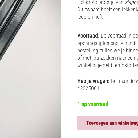
Het grote broertje van
slappe
Dit zwaard heeft een lekker
lederen heft.
Voorraad:
De voorraad in d
openingstijden snel verandere
bestelling zullen we je binn
of met jou zoeken naar een p
winkel of je geld terugstort
Heb je vragen:
Bel naar de 
42025001
1 op voorraad
Toevoegen aan winkelwa
SLAPPER
-