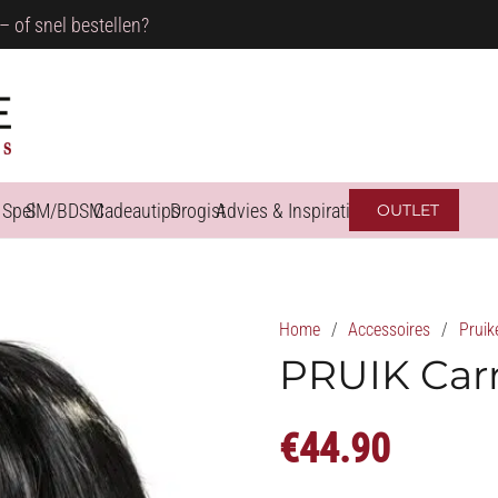
– of snel bestellen?
 Spel
SM/BDSM
Cadeautips
Drogist
Advies & Inspiratie
OUTLET
Home
/
Accessoires
/
Pruik
PRUIK Car
€
44.90