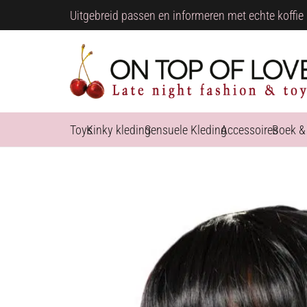
Uitgebreid passen en informeren met echte koffie 
Toys
Kinky kleding
Sensuele Kleding
Accessoires
Boek &