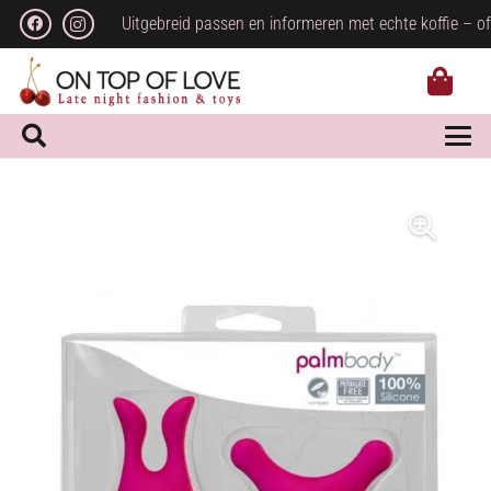
Uitgebreid passen en informeren met echte koffie – of