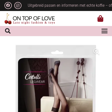
Uitgebreid passen en informeren met echte koffie – of