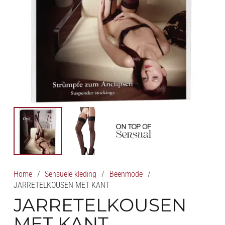
Home
/
Sensuele kleding
/
Beenmode
/
JARRETELKOUSEN MET KANT
JARRETELKOUSEN
MET KANT