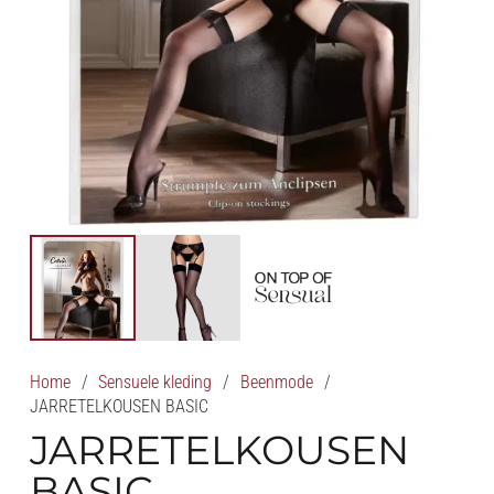
Home
/
Sensuele kleding
/
Beenmode
/
JARRETELKOUSEN BASIC
JARRETELKOUSEN
BASIC