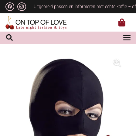
Uitgebreid passen en informeren met echte koffie – of