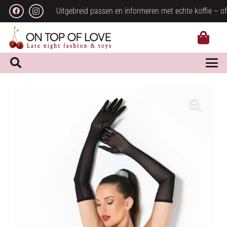
Uitgebreid passen en informeren met echte koffie – of