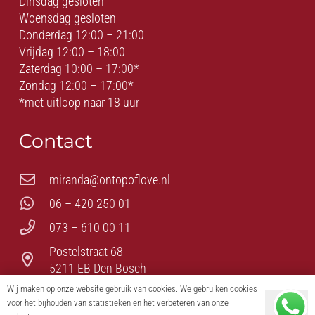
Dinsdag gesloten
Woensdag gesloten
Donderdag 12:00 – 21:00
Vrijdag 12:00 – 18:00
Zaterdag 10:00 – 17:00*
Zondag 12:00 – 17:00*
*met uitloop naar 18 uur
Contact
miranda@ontopoflove.nl
06 – 420 250 01
073 – 610 00 11
Postelstraat 68
5211 EB Den Bosch
Wij maken op onze website gebruik van cookies. We gebruiken cookies
voor het bijhouden van statistieken en het verbeteren van onze
Ok
© On Top of Love – Romantiek – Erotiek – BDSM – Fetish