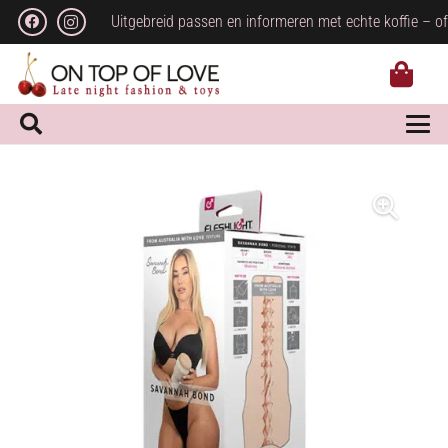
Uitgebreid passen en informeren met echte koffie – of