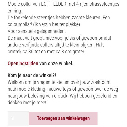
was:
is:
Mooie collar van ECHT LEDER met 4 rijen strasssteentjes
€43.90.
€25.00.
en ring.
De fonkelende steentjes hebben zachte kleuren. Een
colourcollar! (Ik verzin het ter plekke)
Voor sensuele gelegenheden.
De maat valt groot, nice voor je sis of gewoon omdat
andere verfijnde collars altijd te klein blijken: Hals
omtrek ca 36 tot en met ca 8 cm groter.
Openingstijden
van onze winkel.
Kom je naar de winkel?!
Welkom om je vragen te stellen over jouw zoektocht
naar mooie kleding, nieuwe toys of gewoon over de weg
naar jouw beleving van erotiek. Wij hebben geoefend en
denken met je mee!
COLLAR
Toevoegen aan winkelwagen
INDIA