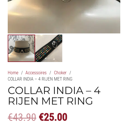
Home
/
Accessoires
/
Choker
/
COLLAR INDIA – 4 RIJEN MET RING
COLLAR INDIA – 4
RIJEN MET RING
Oorspronkelijke
Huidige
€
43.90
€
25.00
prijs
prijs