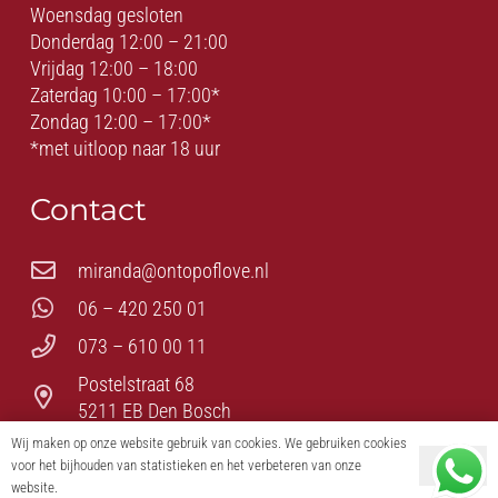
Woensdag gesloten
Donderdag 12:00 – 21:00
Vrijdag 12:00 – 18:00
Zaterdag 10:00 – 17:00*
Zondag 12:00 – 17:00*
*met uitloop naar 18 uur
Contact
miranda@ontopoflove.nl
06 – 420 250 01
073 – 610 00 11
Postelstraat 68
5211 EB Den Bosch
Wij maken op onze website gebruik van cookies. We gebruiken cookies
voor het bijhouden van statistieken en het verbeteren van onze
Ok
© On Top of Love – Romantiek – Erotiek – BDSM – Fetish
website.