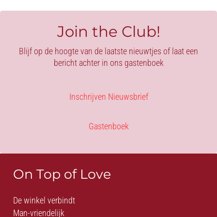
-
4
RIJEN
Join the Club!
MET
RING
Blijf op de hoogte van de laatste nieuwtjes of laat een
aantal
bericht achter in ons gastenboek
Inschrijven Nieuwsbrief
Gastenboek
On Top of Love
De winkel verbindt
Man-vriendelijk