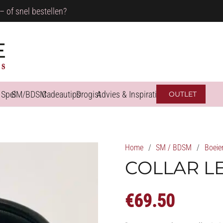
– of snel bestellen?
 Spel
SM/BDSM
Cadeautips
Drogist
Advies & Inspiratie
OUTLET
Home
/
SM / BDSM
/
Boeie
COLLAR L
€
69.50