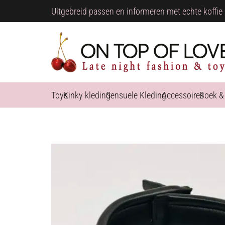
Uitgebreid passen en informeren met echte koffie 
Toys
Kinky kleding
Sensuele Kleding
Accessoires
Boek &