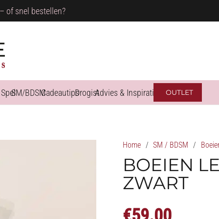
– of snel bestellen?
 Spel
SM/BDSM
Cadeautips
Drogist
Advies & Inspiratie
OUTLET
Home
/
SM / BDSM
/
Boeie
BOEIEN L
ZWART
€
59.00