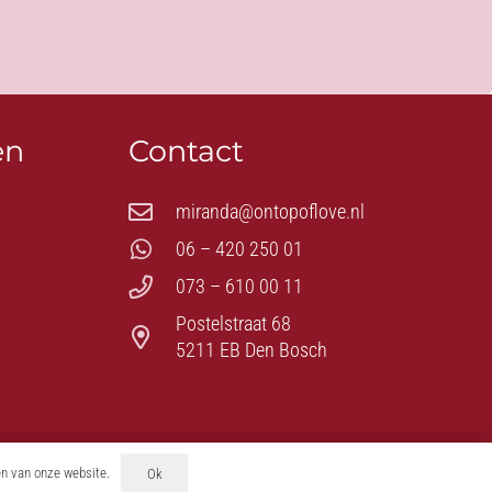
en
Contact
miranda@ontopoflove.nl
06 – 420 250 01
073 – 610 00 11
Postelstraat 68
5211 EB Den Bosch
en van onze website.
Ok