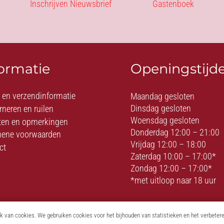
Inschrijven Nieuwsbrief
Gastenboek
formatie
Openingstijd
- en verzendinformatie
Maandag gesloten
Dinsdag gesloten
rneren en ruilen
Woensdag gesloten
ten en opmerkingen
Donderdag 12:00 – 21:00
ene voorwaarden
Vrijdag 12:00 – 18:00
ct
Zaterdag 10:00 – 17:00*
Zondag 12:00 – 17:00*
*met uitloop naar 18 uur
 van cookies. We gebruiken cookies voor het bijhouden van statistieken en het verbeter
© On Top of Love – Romantiek – Erotiek – BDSM – Fetish