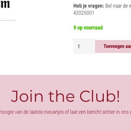
Heb je vragen:
Bel naar de 
42025001
9 op voorraad
BOEIEN
Toevoegen aa
LEDER
GROOT
-
ZWART
aantal
Join the Club!
 hoogte van de laatste nieuwtjes of laat een bericht achter in on