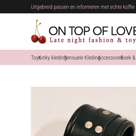
Uitgebreid passen en informeren met echte koffie 
Toys
Kinky kleding
Sensuele Kleding
Accessoires
Boek &