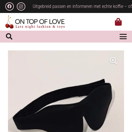
Uitgebreid passen en informeren met echte koffie – of