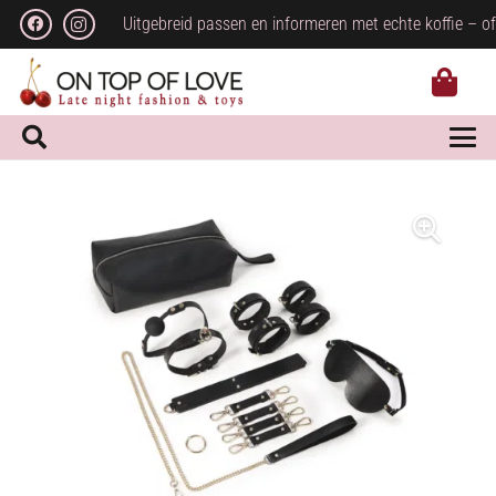
Uitgebreid passen en informeren met echte koffie – of