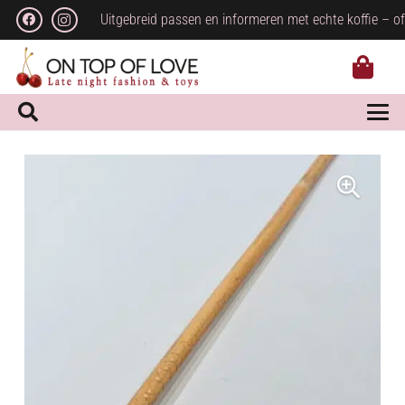
Uitgebreid passen en informeren met echte koffie – of