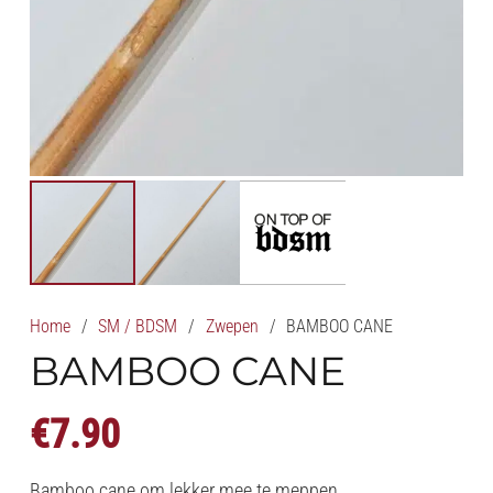
Home
/
SM / BDSM
/
Zwepen
/
BAMBOO CANE
BAMBOO CANE
€
7.90
Bamboo cane om lekker mee te meppen.