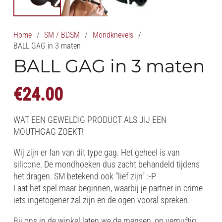
Home
/
SM / BDSM
/
Mondknevels
/
BALL GAG in 3 maten
BALL GAG in 3 maten
€
24.00
WAT EEN GEWELDIG PRODUCT ALS JIJ EEN
MOUTHGAG ZOEKT!
Wij zijn er fan van dit type gag. Het geheel is van
silicone. De mondhoeken dus zacht behandeld tijdens
het dragen. SM betekend ook “lief zijn” :-P
Laat het spel maar beginnen, waarbij je partner in crime
iets ingetogener zal zijn en de ogen vooral spreken.
Bij ons in de winkel laten we de mensen, op vernuftig