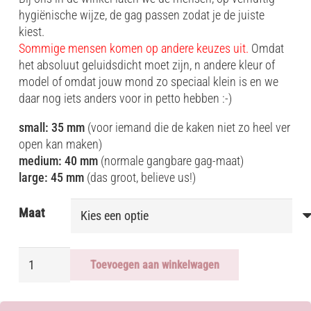
hygiënische wijze, de gag passen zodat je de juiste
kiest.
Sommige mensen komen op andere keuzes uit.
Omdat
het absoluut geluidsdicht moet zijn, n andere kleur of
model of omdat jouw mond zo speciaal klein is en we
daar nog iets anders voor in petto hebben :-)
small: 35 mm
(voor iemand die de kaken niet zo heel ver
open kan maken)
medium: 40 mm
(normale gangbare gag-maat)
large: 45 mm
(das groot, believe us!)
Maat
BALL
Toevoegen aan winkelwagen
GAG
in
3