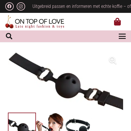
Uitgebreid passen en informeren met echte koffie – of