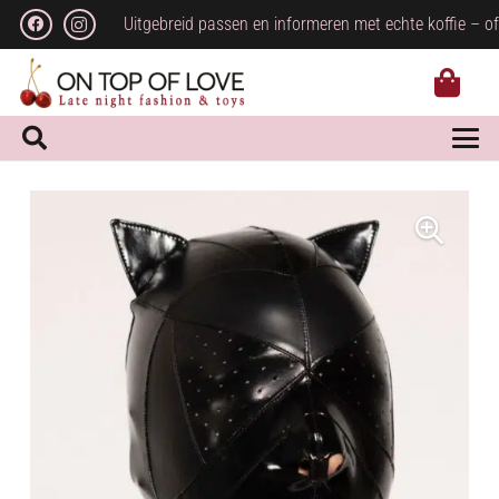
Uitgebreid passen en informeren met echte koffie – of