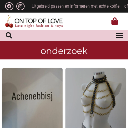
Uitgebreid passen en informeren met echte koffie – of
onderzoek