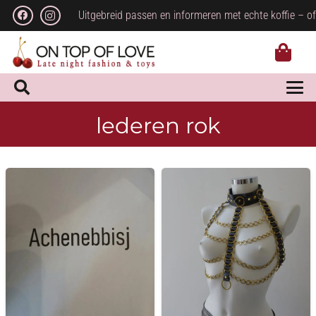
Uitgebreid passen en informeren met echte koffie – of
lederen rok