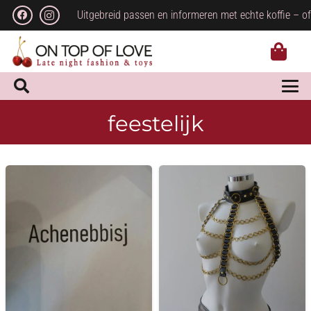
Uitgebreid passen en informeren met echte koffie – of
feestelijk