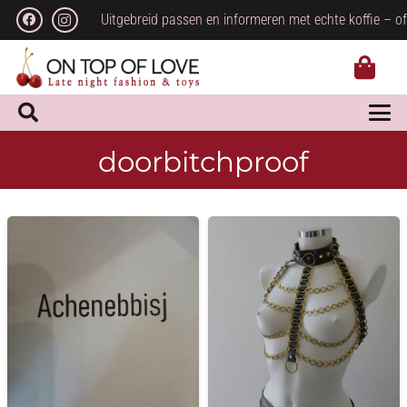
Uitgebreid passen en informeren met echte koffie – of
doorbitchproof