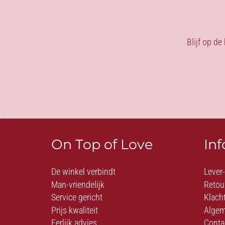
Blijf op de
On Top of Love
In
De winkel verbindt
Lever
Man-vriendelijk
Retou
Service gericht
Klach
Prijs kwaliteit
Algem
Eerlijk advies
Conta