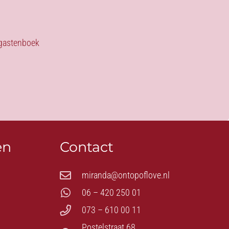
s gastenboek
en
Contact
miranda@ontopoflove.nl
06 – 420 250 01
073 – 610 00 11
Postelstraat 68