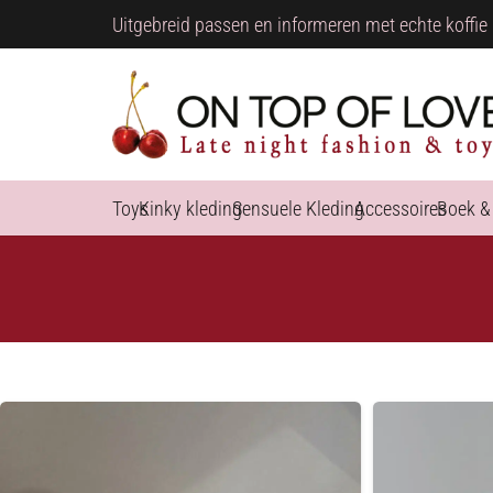
Uitgebreid passen en informeren met echte koffie 
Toys
Kinky kleding
Sensuele Kleding
Accessoires
Boek &