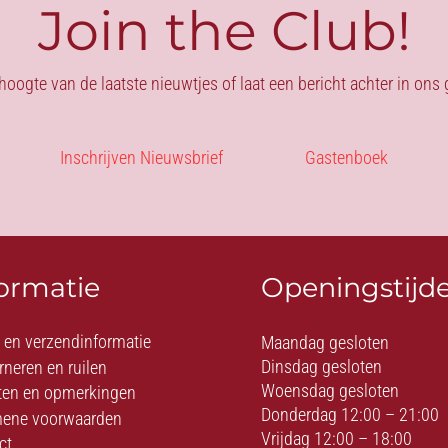
Join the Club!
 hoogte van de laatste nieuwtjes of laat een bericht achter in on
Inschrijven Nieuwsbrief
Gastenboek
formatie
Openingstijd
- en verzendinformatie
Maandag gesloten
Dinsdag gesloten
rneren en ruilen
Woensdag gesloten
ten en opmerkingen
Donderdag 12:00 – 21:00
ene voorwaarden
Vrijdag 12:00 – 18:00
ct