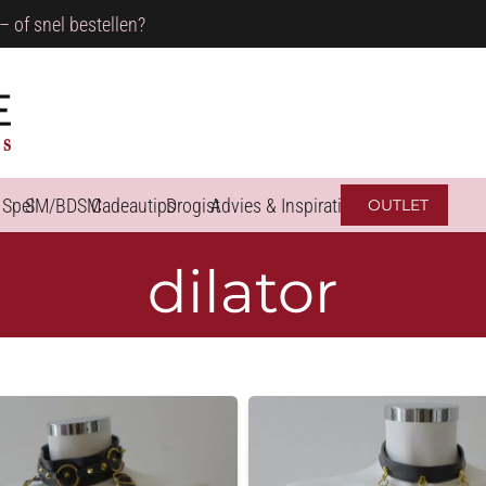
– of snel bestellen?
 Spel
SM/BDSM
Cadeautips
Drogist
Advies & Inspiratie
OUTLET
dilator