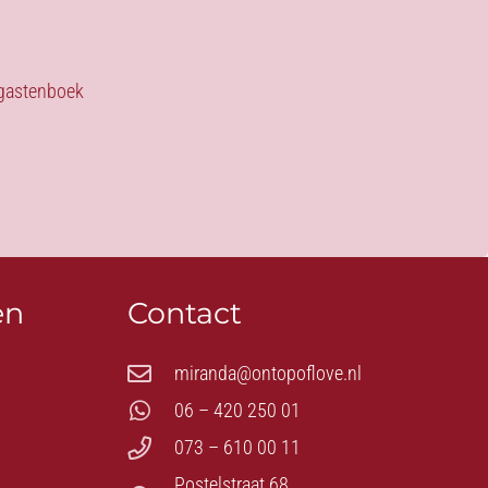
s gastenboek
en
Contact
miranda@ontopoflove.nl
06 – 420 250 01
073 – 610 00 11
Postelstraat 68