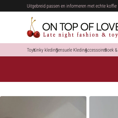
Uitgebreid passen en informeren met echte koffie 
Toys
Kinky kleding
Sensuele Kleding
Accessoires
Boek &