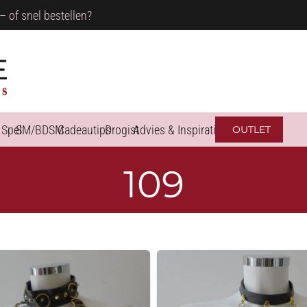
– of snel bestellen?
 Spel
SM/BDSM
Cadeautips
Drogist
Advies & Inspiratie
OUTLET
109