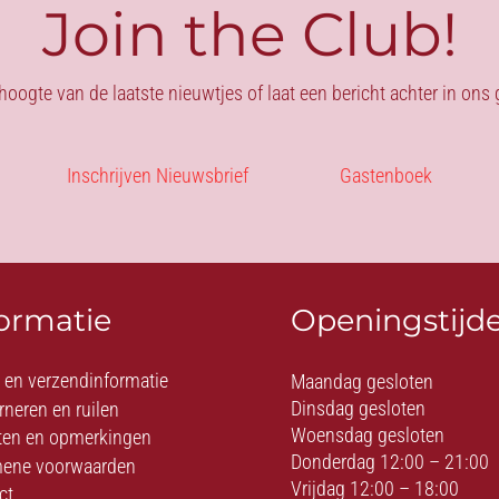
Join the Club!
 hoogte van de laatste nieuwtjes of laat een bericht achter in on
Inschrijven Nieuwsbrief
Gastenboek
formatie
Openingstijd
- en verzendinformatie
Maandag gesloten
Dinsdag gesloten
rneren en ruilen
Woensdag gesloten
ten en opmerkingen
Donderdag 12:00 – 21:00
ene voorwaarden
Vrijdag 12:00 – 18:00
ct