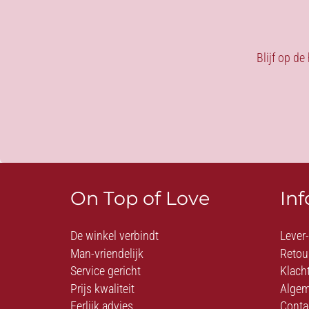
Blijf op de
On Top of Love
In
De winkel verbindt
Lever
Man-vriendelijk
Retou
Service gericht
Klach
Prijs kwaliteit
Algem
Eerlijk advies
Conta