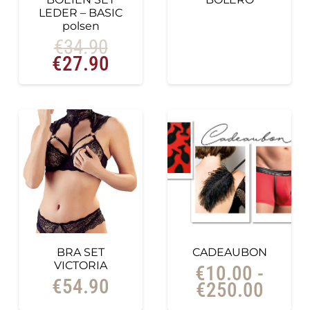
LEDER – BASIC
polsen
€
34.90
Oorspronkelijke
Huidige
€
27.90
prijs
prijs
was:
is:
€34.90.
€27.90.
BRA SET
CADEAUBON
VICTORIA
€
10.00
-
€
54.90
Prijsk
€
250.00
€10.