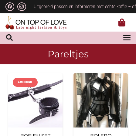
Uitgebreid passen en informeren met echte koffie – of
Pareltjes
AANBIEDING!
BOEIEN SET
BOLERO