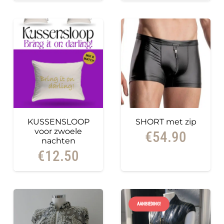
tot
€250
KUSSENSLOOP
SHORT met zip
voor zwoele
€
54.90
nachten
€
12.50
AANBIEDING!