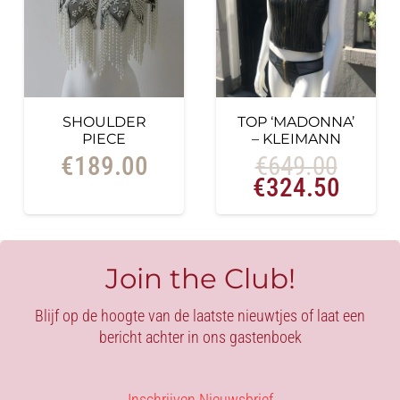
SHOULDER
TOP ‘MADONNA’
PIECE
– KLEIMANN
€
189.00
€
649.00
Oorspronkelij
Huidi
€
324.50
prijs
prijs
was:
is:
€649.00.
€324.
Join the Club!
Blijf op de hoogte van de laatste nieuwtjes of laat een
bericht achter in ons gastenboek
Inschrijven Nieuwsbrief